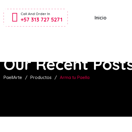
Call And Order In
Inicio
+57 313 727 5271
Our Recent Post
PaellArte
/
Productos
/
Arma tu Paella